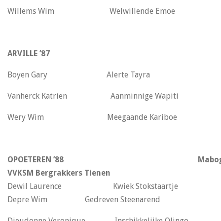
Willems Wim Welwillende Emoe
ARVILLE ’87
Boyen Gary Alerte Tayra
Vanherck Katrien Aanminnige Wapiti
Wery Wim Meegaande Kariboe
OPOETEREN ’88
Mabog
VVKSM Bergrakkers Tienen
Dewil Laurence Kwiek Stokstaartje
Depre Wim Gedreven Steenarend
Dieudonne Veronique Inschikkelijke Olingo