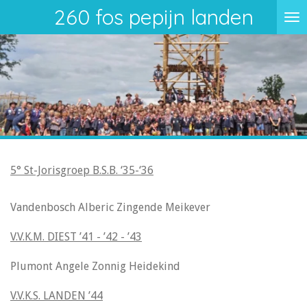
260 fos pepijn landen
Ga
direct
naar
de
hoofdinhoud
5° St-Jorisgroep B.S.B. ‘35-‘36
Vandenbosch Alberic Zingende Meikever
V.V.K.M. DIEST ’41 - ’42 - ’43
Plumont Angele Zonnig Heidekind
V.V.K.S. LANDEN ’44